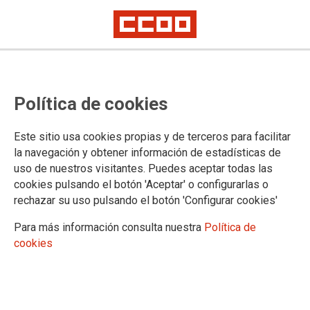
181 personas participan en el XI
Política de cookies
Congreso Regional de Comisiones
Obreras Castilla-La Mancha a
Este sitio usa cookies propias y de terceros para facilitar
partir de este jueves
la navegación y obtener información de estadísticas de
uso de nuestros visitantes. Puedes aceptar todas las
Bajo el lema ‘Organizar, movilizar, transformar’, delegados y delegadas
cookies pulsando el botón 'Aceptar' o configurarlas o
de las cinco provincias elegirán la nueva dirección de Comisiones
rechazar su uso pulsando el botón 'Configurar cookies'
Obreras Castilla-La Mancha. y fijarán la hoja de ruta ante los nuevos
desafíos sociales y del mundo del trabajo
Para más información consulta nuestra
Política de
Unai Sordo, secretario general de Comisiones Obreras, estará en la
apertura acompañando a Paco de la Rosa, secretario general regional,
cookies
quien cierra una etapa al frente del sindicato tras ocho años
Comisiones Obreras de Castilla-La Mancha celebrará esta
semana en Toledo su XI Congreso Regional con una notable
participación de delegados y delegadas de las cinco