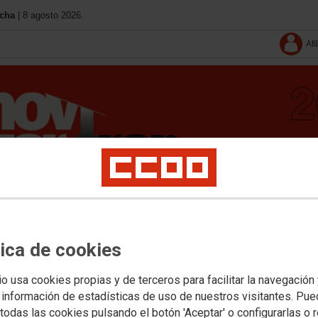
ncha
| 8 agosto 2026.
Afí
Documentos
Vídeos
Imágenes
Congresos uniones provinciales
Congresos f
tica de cookies
oriales
Unión Provincial de Ciudad Real
Documentos congresuales
io usa cookies propias y de terceros para facilitar la navegación
 información de estadísticas de uso de nuestros visitantes. Pu
todas las cookies pulsando el botón 'Aceptar' o configurarlas o 