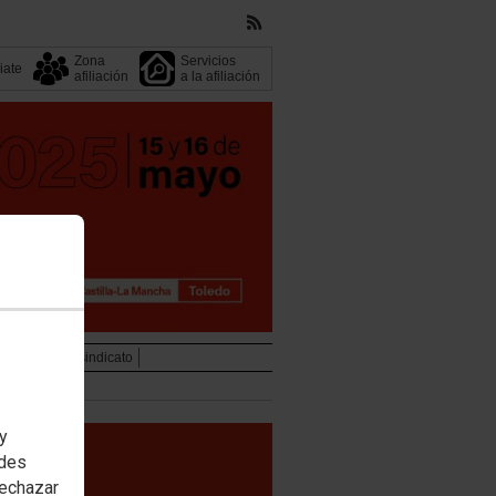
Zona
Servicios
liate
afiliación
a la afiliación
ederales
Tu sindicato
 y
edes
rechazar