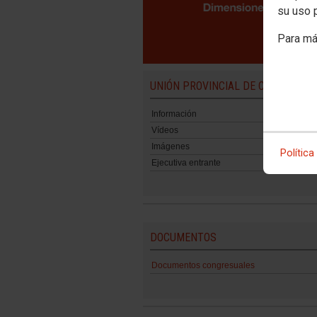
su uso 
Para má
UNIÓN PROVINCIAL DE CIUDAD REA
Información
Vídeos
Imágenes
Política
Ejecutiva entrante
DOCUMENTOS
Documentos congresuales