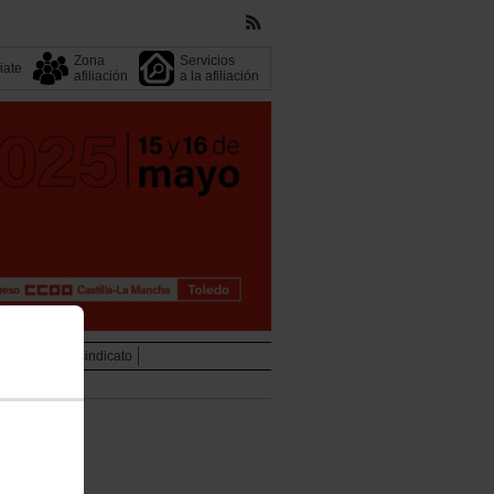
Zona
Servicios
liate
afiliación
a la afiliación
ederales
Tu sindicato