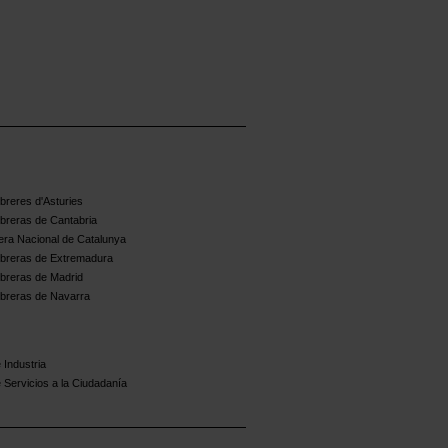
reres d'Asturies
breras de Cantabria
ra Nacional de Catalunya
breras de Extremadura
breras de Madrid
breras de Navarra
 Industria
 Servicios a la Ciudadanía