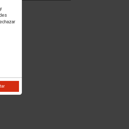
 y
edes
rechazar
tar