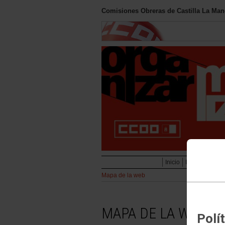
Comisiones Obreras de Castilla La Ma
Inicio
Información
Mapa de la web
MAPA DE LA WEB
Polí