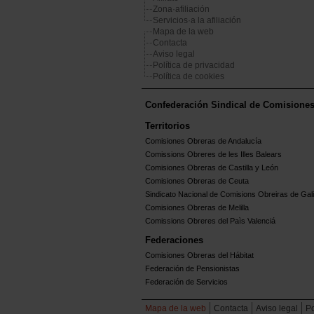
Zona·afiliación
Servicios·a la afiliación
Mapa de la web
Contacta
Aviso legal
Política de privacidad
Política de cookies
Confederación Sindical de Comisione
Territorios
Comisiones Obreras de Andalucía
Comissions Obreres de les Illes Balears
Comisiones Obreras de Castilla y León
Comisiones Obreras de Ceuta
Sindicato Nacional de Comisions Obreiras de Gali
Comisiones Obreras de Melilla
Comissions Obreres del Paìs Valenciá
Federaciones
Comisiones Obreras del Hábitat
Federación de Pensionistas
Federación de Servicios
Mapa de la web
Contacta
Aviso legal
Po