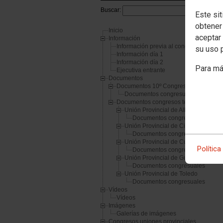
Buscar:
Este sit
obtener
Inicio
aceptar 
Información
Información previa al congreso
su uso 
Información día 1
Información día 2
Para má
Ejecutiva entrante
Documentos
Documentos 10º Congreso
Documentos congresuales
Documentos congresos territoriales
Unión Provincial de Albacete
Documentos congresuales
Unión Provincial de Ciudad Real
Documentos congresuales
Unión Provincial de Cuenca
Política
Documentos congresuales
Unión Provincial de Guadalajara
Documentos congresuales
Unión Provincial de Toledo
Documentos congresuales
Vídeos
Vídeos
Imágenes
Galerías de imágenes
Congresos uniones provinciales