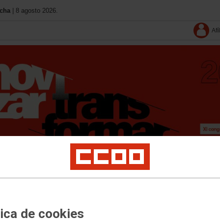
ncha
| 8 agosto 2026.
Afí
Documentos
Vídeos
Imágenes
Congresos uniones provinciales
Congresos f
tica de cookies